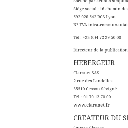
Société par actions simplif
Siège social : 16 chemin de
A SIGNATUR
592 028 542 RCS Lyon
NEW ECLECTISISM
COLLECTIO
N° TVA intra-communautaire
Tél : +33 (0)4 72 39 50 00
Directeur de la publicatio
HEBERGEUR
Claranet SAS
2 rue des Landelles
35510 Cesson Sévigné
Tél. : 01 70 13 70 00
www.claranet.fr
CREATEUR DU S
Square Glasses