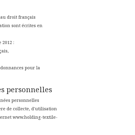
au droit français
tion sont écrites en
 2012 :
çais,
ordonnances pour la
es personnelles
nnées personnelles
e de collecte, d'utilisation
ternet www.holding-textile-