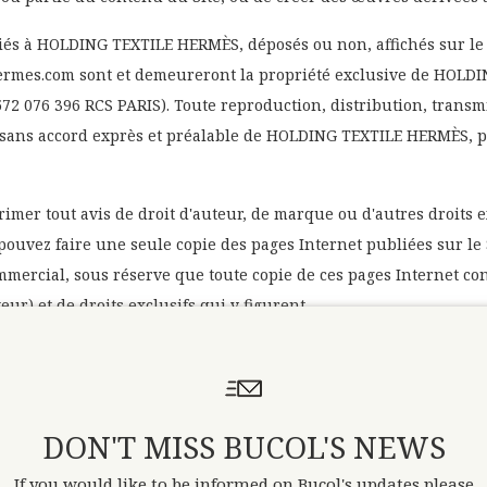
liés à HOLDING TEXTILE HERMÈS, déposés ou non, affichés sur le 
ermes.com sont et demeureront la propriété exclusive de HOLD
076 396 RCS PARIS). Toute reproduction, distribution, transmi
s sans accord exprès et préalable de HOLDING TEXTILE HERMÈS, 
primer tout avis de droit d'auteur, de marque ou d'autres droits e
pouvez faire une seule copie des pages Internet publiées sur le
mmercial, sous réserve que toute copie de ces pages Internet co
teur) et de droits exclusifs qui y figurent.
iens vers des sites tiers non édités ou contrôlés par HOLDING TE
DON'T MISS BUCOL'S NEWS
titre de commodité ; ils ne peuvent et ne doivent pas être inte
If you would like to be informed on Bucol's updates please