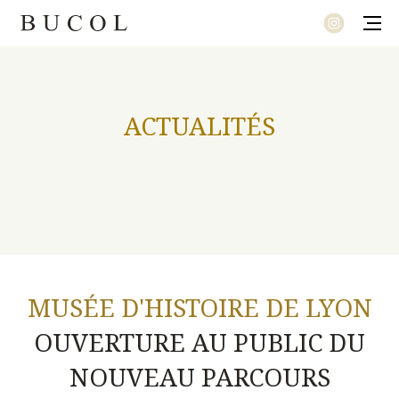
MODE
ACTUALITÉS
LE SOUFFLE DU TEMPS
LET’S TWEED AND JUNGLE
PRÉLUDE
NOUVEL ÉCLECTISME
UNE COLLECTION SIGNATURE
MUSÉE D'HISTOIRE DE LYON
OUVERTURE AU PUBLIC DU
NOUVEAU PARCOURS