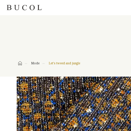
MODE
Mode
Let’s tweed and jungle
LET’S TWEE
LE SOUFFLE DU TEMPS
JUNGLE