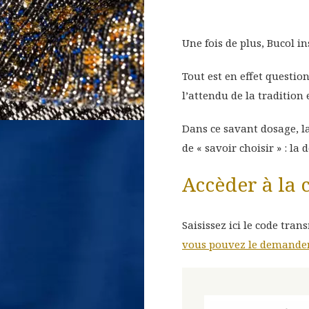
CTION
Une fois de plus, Bucol in
Tout est en effet questio
l’attendu de la tradition 
Dans ce savant dosage, la
de « savoir choisir » : la
Accèder à la 
Saisissez ici le code tran
vous pouvez le demander 