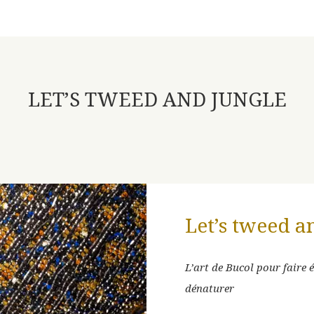
LET’S TWEED AND JUNGLE
Let’s tweed a
D AND
PRÉLUDE
L’art de Bucol pour faire é
dénaturer