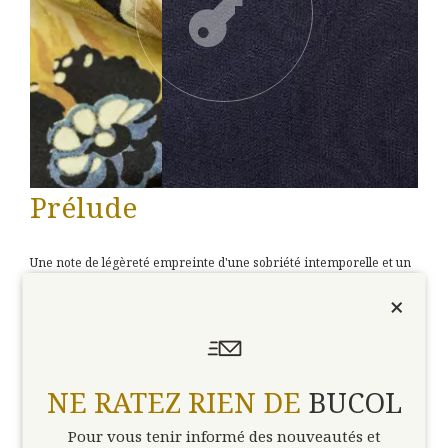
Prélude
Une note de légèreté empreinte d'une sobriété intemporelle et un
soupçon de nostalgie pour mieux nous ancrer dans le présent.
×
Avec les nouveautés Préludes, Bucol souffle un air vivifiant et
dépoussière le regard pour mieux appréhender l'avenir.
Accèder à la collection
NE RATEZ RIEN DE
BUCOL
Pour vous tenir informé des nouveautés et