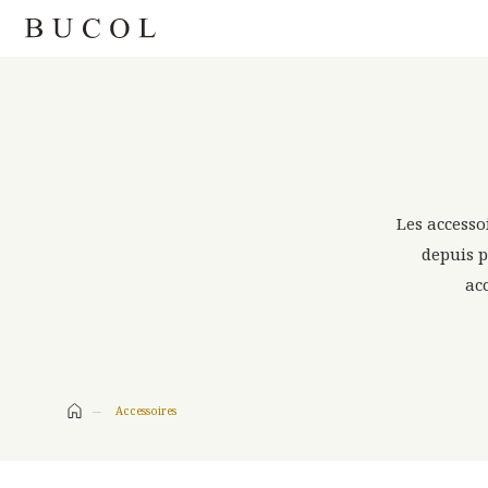
MODE
Les accesso
depuis p
ac
LET’S TWEE
LE SOUFFLE DU TEMPS
JUNGLE
Accessoires
Accueil