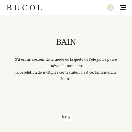
MODE
BAIN
LE SOUFFLE DU TEMPS
LET’S TWEED AND JUNGLE
S’il est un secteur de la mode où la quête de l’élégance passe
PRÉLUDE
inévitablement par
NOUVEL ÉCLECTISME
la résolution de multiples contraintes, c’est certainement le
UNE COLLECTION SIGNATURE
bain !
bain