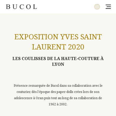
MODE
EXPOSITION YVES SAINT
LE SOUFFLE DU TEMPS
LAURENT 2020
LET’S TWEED AND JUNGLE
PRÉLUDE
LES COULISSES DE LA HAUTE-COUTURE À
NOUVEL ÉCLECTISME
LYON
UNE COLLECTION SIGNATURE
Présence remarquée de Bucol dans sa collaboration avec le
couturier, dès l’époque des paper-dolls crées lors de son
adolescence à Oran puis tout au long de sa collaboration de
1962 à 2002.