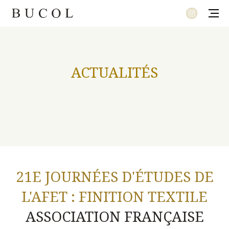
MODE
ACTUALITÉS
LE SOUFFLE DU TEMPS
LET’S TWEED AND JUNGLE
PRÉLUDE
NOUVEL ÉCLECTISME
UNE COLLECTION SIGNATURE
21E JOURNÉES D'ÉTUDES DE
L'AFET : FINITION TEXTILE
ASSOCIATION FRANÇAISE