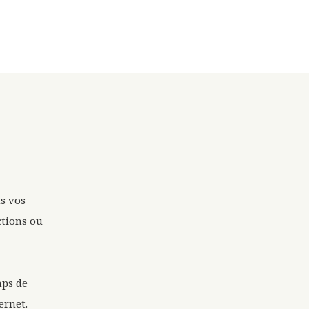
s vos
ctions ou
mps de
ernet.