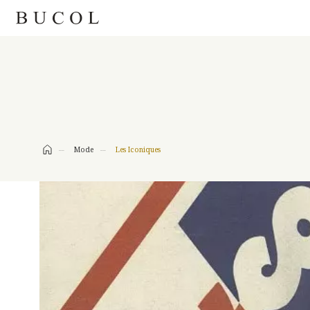
MODE
Mode
Les Iconiques
LET’S TWEE
LE SOUFFLE DU TEMPS
JUNGLE